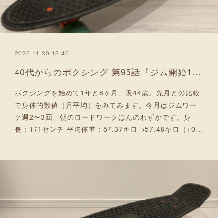
2020.11.30 13:40
40代からのボクシング 第95話『ジム開始1年8ヶ月時の身体的スペックと感想』
ボクシングを始めて1年と8ヶ月、現44歳。先月との比較
で身体的数値（月平均）をみてみます。今月はジムワー
ク週2〜3回、朝のロードワークほんのわずかです。身
長：171センチ 平均体重：57.37キロ→57.48キロ（+0…