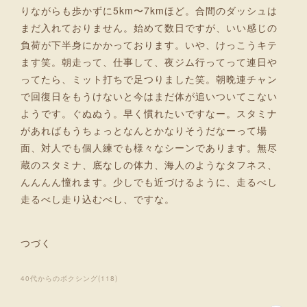
りながらも歩かずに5km〜7kmほど。合間のダッシュは
まだ入れておりません。始めて数日ですが、いい感じの
負荷が下半身にかかっております。いや、けっこうキテ
ます笑。朝走って、仕事して、夜ジム行ってって連日や
ってたら、ミット打ちで足つりました笑。朝晩連チャン
で回復日をもうけないと今はまだ体が追いついてこない
ようです。ぐぬぬう。早く慣れたいですなー。スタミナ
があればもうちょっとなんとかなりそうだなーって場
面、対人でも個人練でも様々なシーンであります。無尽
蔵のスタミナ、底なしの体力、海人のようなタフネス、
んんんん憧れます。少しでも近づけるように、走るべし
走るべし走り込むべし、ですな。
つづく
40代からのボクシング
(
118
)