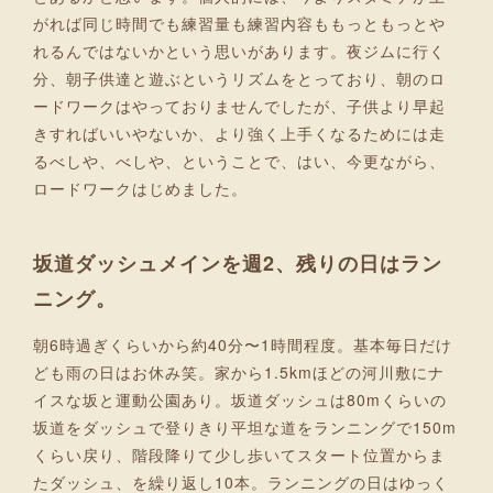
がれば同じ時間でも練習量も練習内容ももっともっとや
れるんではないかという思いがあります。夜ジムに行く
分、朝子供達と遊ぶというリズムをとっており、朝のロ
ードワークはやっておりませんでしたが、子供より早起
きすればいいやないか、より強く上手くなるためには走
るべしや、べしや、ということで、はい、今更ながら、
ロードワークはじめました。
坂道ダッシュメインを週2、残りの日はラン
ニング。
朝6時過ぎくらいから約40分〜1時間程度。基本毎日だけ
ども雨の日はお休み笑。家から1.5kmほどの河川敷にナ
イスな坂と運動公園あり。坂道ダッシュは80mくらいの
坂道をダッシュで登りきり平坦な道をランニングで150m
くらい戻り、階段降りて少し歩いてスタート位置からま
たダッシュ、を繰り返し10本。ランニングの日はゆっく