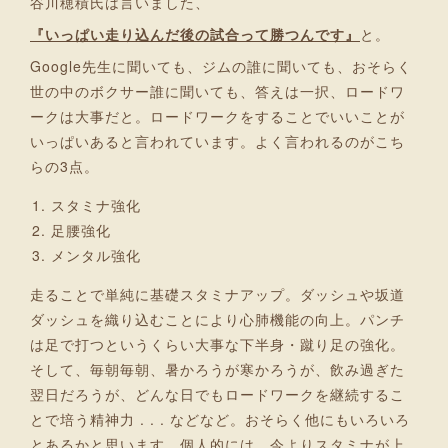
谷川穂積氏は言いました、
『いっぱい走り込んだ後の試合って勝つんです』
と。
Google先生に聞いても、ジムの誰に聞いても、おそらく
世の中のボクサー誰に聞いても、答えは一択、ロードワ
ークは大事だと。ロードワークをすることでいいことが
いっぱいあると言われています。よく言われるのがこち
らの3点。
スタミナ強化
足腰強化
メンタル強化
走ることで単純に基礎スタミナアップ。ダッシュや坂道
ダッシュを織り込むことにより心肺機能の向上。パンチ
は足で打つというくらい大事な下半身・蹴り足の強化。
そして、毎朝毎朝、暑かろうが寒かろうが、飲み過ぎた
翌日だろうが、どんな日でもロードワークを継続するこ
とで培う精神力 . . . などなど。おそらく他にもいろいろ
とあるかと思います。個人的には、今よりスタミナが上