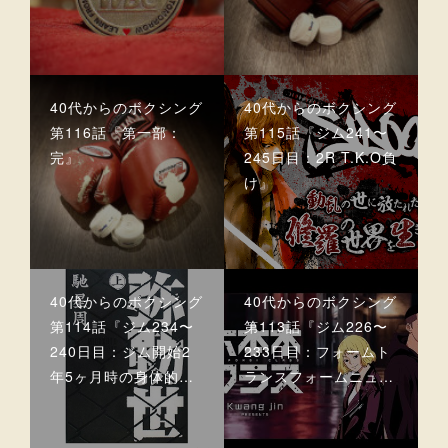
40代からのボクシング
40代からのボクシング
第116話『第一部：
第115話『ジム241〜
完』
245日目：2R T.K.O負
け』
40代からのボクシング
40代からのボクシング
第114話『ジム234〜
第113話『ジム226〜
240日目：ジム開始2
233日目：フォームト
年5ヶ月時の身体的…
ランスフォームニュ…