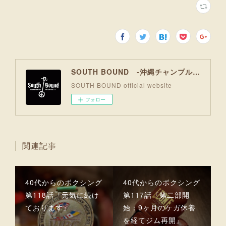
SOUTH BOUND -沖縄チャンプルお囃子コア-
SOUTH BOUND official website
フォロー
関連記事
40代からのボクシング
40代からのボクシング
第118話『元気に続け
第117話『第二部開
ております』
始：9ヶ月のケガ休養
を経てジム再開』