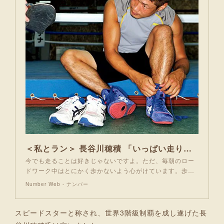
＜私とラン＞ 長谷川穂積 「いっぱい走り込んだ後の試合って勝つんです」（米澤和幸）
今でも走ることは好きじゃないですよ。ただ、毎朝のロー
ドワーク中はとにかく歩かないよう心がけています。歩…
Number Web - ナンバー
スピードスターと称され、世界3階級制覇を成し遂げた長