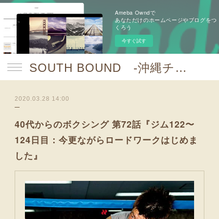
Ameba Owndで
あなただけのホームページやブログをつ
くろう
今すぐ試す
SOUTH BOUND -沖縄チャンプルお囃子コア-
2020.03.28 14:00
40代からのボクシング 第72話『ジム122〜
124日目：今更ながらロードワークはじめま
した』