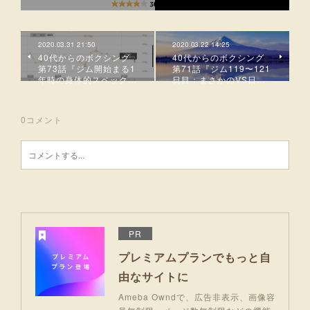
2020.03.31 21:50
2020.03.22 14:25
40代からのボクシング
40代からのボクシング
第73話『ジム開始まる1
第71話『ジム119〜121
年時の身体的スペック…
日目：まさかのVS日…
0
コメント
PR
プレミアムプランでもっと自
由なサイトに
Ameba Owndで、広告非表示、画像容