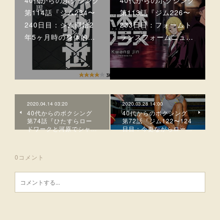
第114話『ジム234〜
第113話『ジム226〜
240日目：ジム開始2
233日目：フォームト
年5ヶ月時の身体的…
ランスフォームニュ…
2020.04.14 03:20
2020.03.28 14:00
40代からのボクシング
40代からのボクシング
第74話『ひたすらロー
第72話『ジム122〜124
ドワークと河原でシャ…
日目：今更ながらロー…
0
コメント