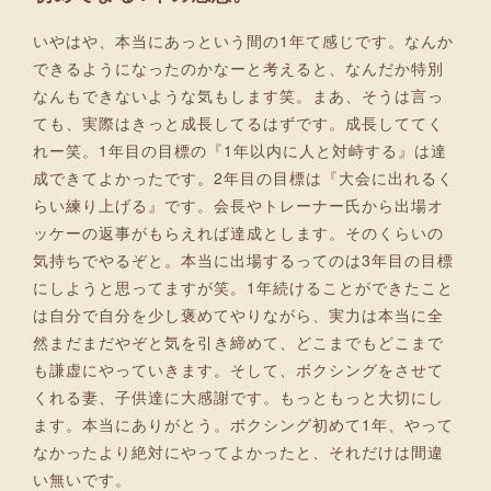
いやはや、本当にあっという間の1年て感じです。なんか
できるようになったのかなーと考えると、なんだか特別
なんもできないような気もします笑。まあ、そうは言っ
ても、実際はきっと成長してるはずです。成長しててく
れー笑。1年目の目標の『1年以内に人と対峙する』は達
成できてよかったです。2年目の目標は『大会に出れるく
らい練り上げる』です。会長やトレーナー氏から出場オ
ッケーの返事がもらえれば達成とします。そのくらいの
気持ちでやるぞと。本当に出場するってのは3年目の目標
にしようと思ってますが笑。1年続けることができたこと
は自分で自分を少し褒めてやりながら、実力は本当に全
然まだまだやぞと気を引き締めて、どこまでもどこまで
も謙虚にやっていきます。そして、ボクシングをさせて
くれる妻、子供達に大感謝です。もっともっと大切にし
ます。本当にありがとう。ボクシング初めて1年、やって
なかったより絶対にやってよかったと、それだけは間違
い無いです。