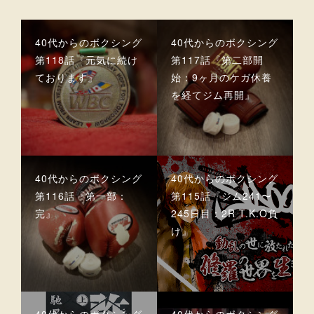
40代からのボクシング
40代からのボクシング
第118話『元気に続け
第117話『第二部開
ております』
始：9ヶ月のケガ休養
を経てジム再開』
40代からのボクシング
40代からのボクシング
第116話『第一部：
第115話『ジム241〜
完』
245日目：2R T.K.O負
け』
40代からのボクシング
40代からのボクシング