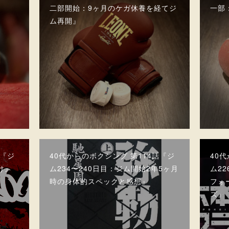
二部開始：9ヶ月のケガ休養を経てジ
一部
ム再開』
話『ジ
40代からのボクシング 第114話『ジ
40
負け』
ム234〜240日目：ジム開始2年5ヶ月
ム2
時の身体的スペックと感想』
フォ
ズ』