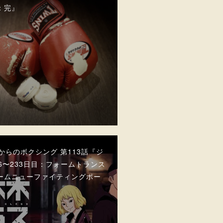
：完』
代からのボクシング 第113話『ジ
26〜233日目：フォームトランス
ームニューファイティングポー