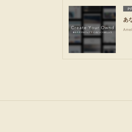
P
あ
Am