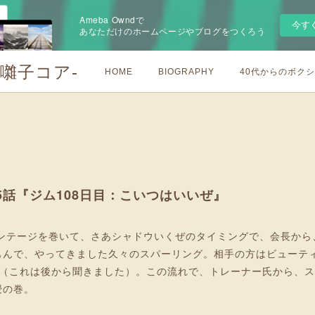
Ameba Owndで
今す
あなただけのホームページやブログをつくろう
お囃子コア-
HOME
BIOGRAPHY
40代からのボク
65話『ジム108日目：こいつはいいぜ』
バンテージを巻いて、さあシャドウいくぜのタイミングで、会長から
もんで、やってきました久々のスパーリング。相手の方はビューティ
上（これは後から聞きました）。この流れで、トレーナー氏から、
授の巻。