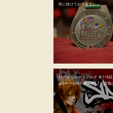
気に続けております』
40代からのボクシング 第115
ム241〜245日目：2R T.K.O