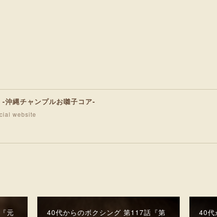
D -沖縄チャンプルお囃子コア-
ial website
話『元
40代からのボクシング 第117話『第
40