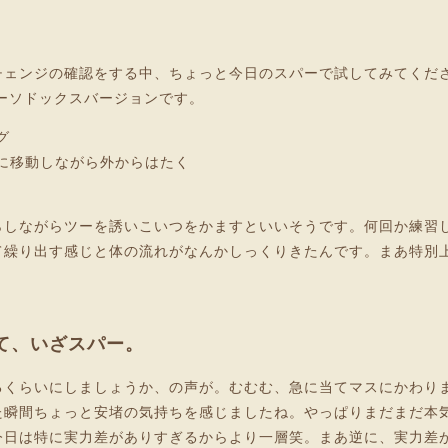
チェンジの確認をする中、ちょっと今日のスパーで試してみてくだ
ーソドックスバージョンです。
グ
に移動しながら外からはたく
らしながらツーを誘いこいつをかますといいそうです。何回か練習
て繰り出す感じと体の流れがなんかしっくりきたんです。まあ特別
て、いざスパー。
るくらいにしましょうか、の声が。むむむ、急に当てマスにかわり
た瞬間ちょっと安堵の気持ちを感じましたね。やっぱりまだまだ本
今日は特に実力差がありすぎるからより一層笑。まあ逆に、実力差