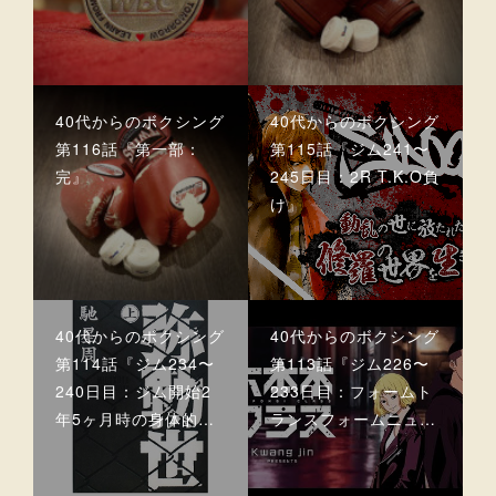
40代からのボクシング
40代からのボクシング
第116話『第一部：
第115話『ジム241〜
完』
245日目：2R T.K.O負
け』
40代からのボクシング
40代からのボクシング
第114話『ジム234〜
第113話『ジム226〜
240日目：ジム開始2
233日目：フォームト
年5ヶ月時の身体的…
ランスフォームニュ…