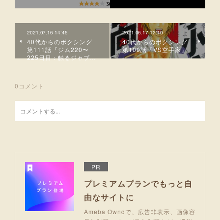
2021.07.16 14:45
2021.06.17 12:10
40代からのボクシング
40代からのボクシング
第111話『ジム220〜
第109話『VS空手家』
225日目：触るジャブ…
0
コメント
PR
プレミアムプランでもっと自
由なサイトに
Ameba Owndで、広告非表示、画像容