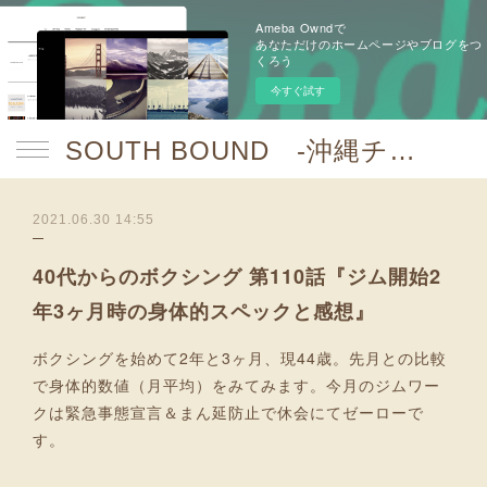
Ameba Owndで
あなただけのホームページやブログをつ
くろう
今すぐ試す
SOUTH BOUND -沖縄チャンプルお囃子コア-
2021.06.30 14:55
40代からのボクシング 第110話『ジム開始2
年3ヶ月時の身体的スペックと感想』
ボクシングを始めて2年と3ヶ月、現44歳。先月との比較
で身体的数値（月平均）をみてみます。今月のジムワー
クは緊急事態宣言＆まん延防止で休会にてゼーローで
す。