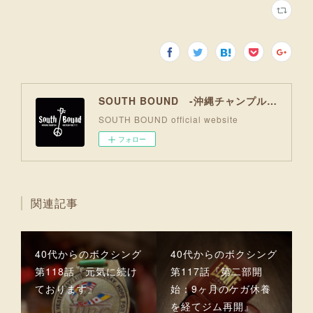
SOUTH BOUND -沖縄チャンプルお囃子コア-
SOUTH BOUND official website
フォロー
関連記事
40代からのボクシング
40代からのボクシング
第118話『元気に続け
第117話『第二部開
ております』
始：9ヶ月のケガ休養
を経てジム再開』