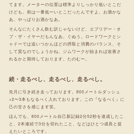
てます。メーターの位置は標準よりしっかり低いとこだ
けども。前は一番低ーいとこだったんですよ。お酒かな
あ。やっぱりお酒かなあ。
そんなにたくさん飲む訳じゃないけど、エブリデー・オ
ブ・ザ・イヤーだもんなあ。ぐぬう。ロードワークとシ
ャドーでは追いつかんほどの摂取と消費のバランス、そ
して質なのでしょうかね。ジムワークが始まれば改善さ
れるかと期待しております。たのむー。
続・走るべし、走るべし、走るべし。
先月に引き続き走っております。800メートルダッシュ
×2〜3本もなるべく入れております。この『なるべく』に
己の甘さを感じます笑。
ほんでも、800メートル自己新記録2分52秒を達成したこ
と、2本連続で3分を切れたこと、などはひとつ成長と捉
えたいところです。