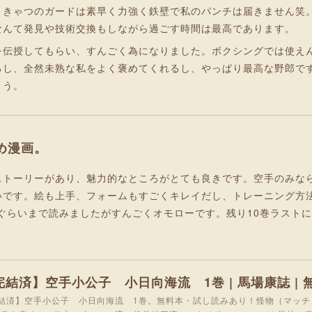
、きゃつのガードは素早く力強く鉄壁で私のパンチは届きません笑
なんて発見や技術交換もしながら過ごす時間は最高であります。
を伝授してもらい、すんごく為になりました。ボクシングでは使え
るし、全然未熟な私をよく褒めてくれるし、やっぱり最高な野郎で
ょう。
め漫画。
ストーリーがあり、魅力的なところがとても良きです。空手のみな
いです。絵も上手、フォームもすごくキレイだし、トレーニング方
巻ぐらいまで読みましたがすんごくオモローです。残り10巻ラスト
結済】空手小公子 小日向海流 1巻。無料本・試し読みあり！怪物（マッチ