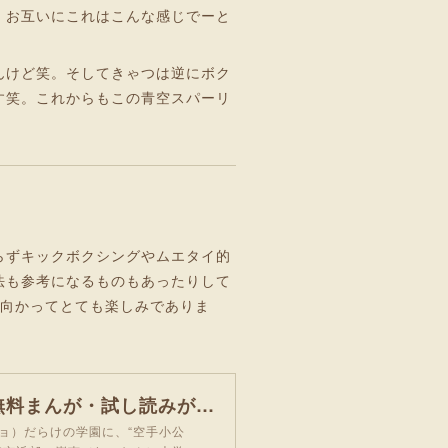
。お互いにこれはこんな感じでーと
んけど笑。そしてきゃつは逆にボク
す笑。これからもこの青空スパーリ
らずキックボクシングやムエタイ的
法も参考になるものもあったりして
に向かってとても楽しみでありま
【完結済】空手小公子 小日向海流 1巻 | 馬場康誌 | 無料まんが・試し読みが豊富！ebookjapan｜まんが（漫画）・電子書籍をお得に買うなら、無料で読むならebookjapan
ョ）だらけの学園に、“空手小公