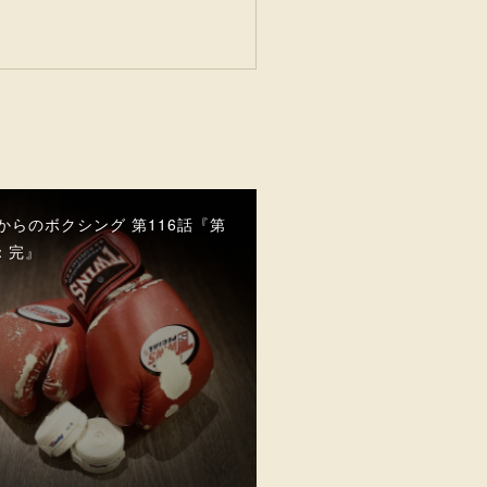
代からのボクシング 第116話『第
：完』