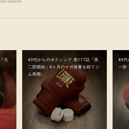
ial website
話『元
40代からのボクシング 第117話『第
40
二部開始：9ヶ月のケガ休養を経てジ
一部
ム再開』