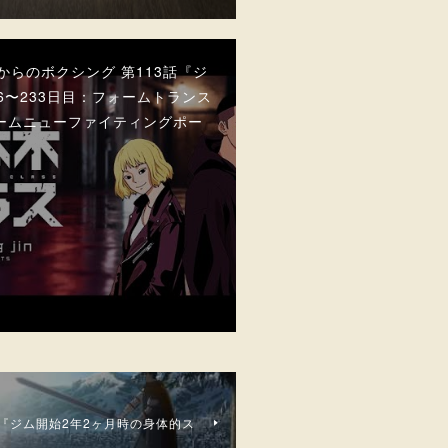
代からのボクシング 第113話『ジ
26〜233日目：フォームトランス
ームニューファイティングポー
話『ジム開始2年2ヶ月時の身体的ス