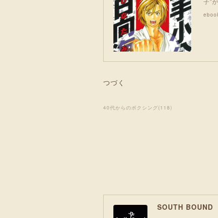
子”
eboo
つづく
40代からのボクシング
(
118
)
SOUTH BOUN