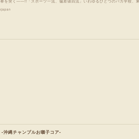
が拳を突く――!!「スポーツ一流、偏差値四流」いわゆるひとつのバカ学校、
kjapan
D -沖縄チャンプルお囃子コア-