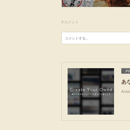
0
コメント
P
あ
Am