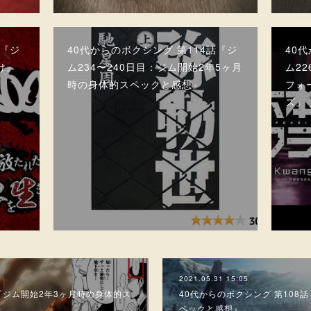
話『ジ
40代からのボクシング 第114話『ジ
40
負け』
ム234〜240日目：ジム開始2年5ヶ月
ム2
時の身体的スペックと感想』
フォ
ズ』
2021.05.31 15:05
話『ジム開始2年3ヶ月時の身体的ス
40代からのボクシング 第108
ペックと感想』