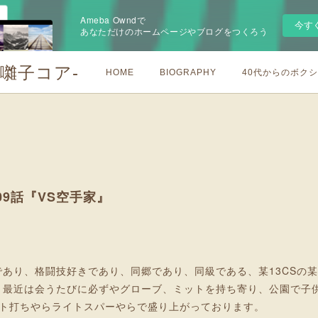
Ameba Owndで
今す
あなただけのホームページやブログをつくろう
お囃子コア-
HOME
BIOGRAPHY
40代からのボク
09話『VS空手家』
あり、格闘技好きであり、同郷であり、同級である、某13CSの某G
、最近は会うたびに必ずやグローブ、ミットを持ち寄り、公園で子
ット打ちやらライトスパーやらで盛り上がっております。