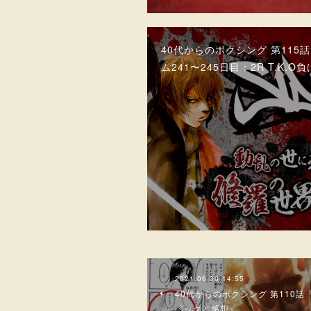
40代からのボクシング 第115
ム241〜245日目：2R T.K.O
2021.06.30 14:55
40代からのボクシング 第110
ペックと感想』