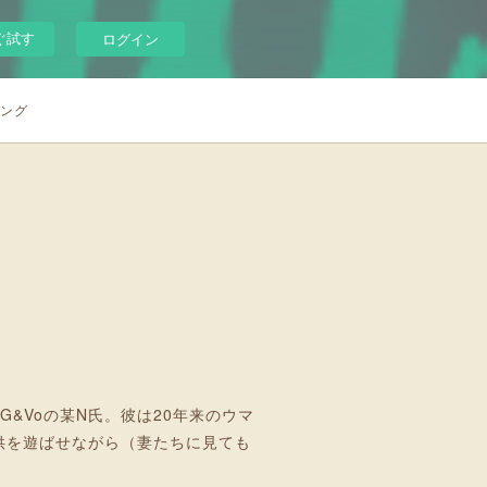
ぐ試す
ログイン
シング
&Voの某N氏。彼は20年来のウマ
供を遊ばせながら（妻たちに見ても