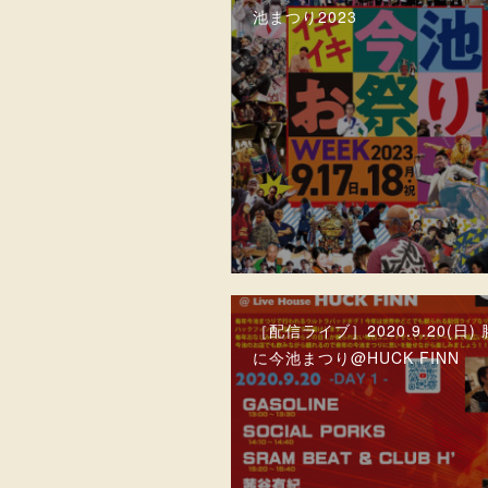
池まつり2023
［配信ライブ］2020.9.20(日)
に今池まつり@HUCK FINN