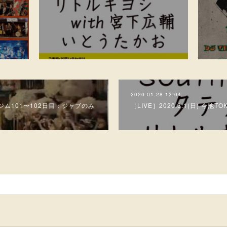
2020.01.28 13:04
ジム101〜102日目：ジャブのみ
［LIVE］2020.3.1(日) 今池TO