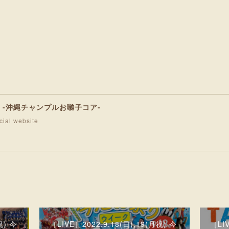
D -沖縄チャンプルお囃子コア-
ial website
祝) 今
［LIVE］2022.9.18(日),19(月祝) 今
［LI