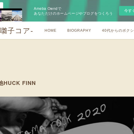
Ameba Owndで
今す
あなただけのホームページやブログをつくろう
お囃子コア-
HOME
BIOGRAPHY
40代からのボク
今池HUCK FINN