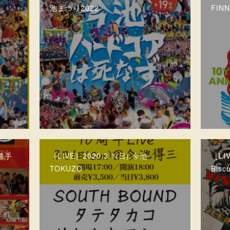
池まつり2022
FINN
 勝手
［LIVE］2020.3.1(日) 今池
［LIV
TOKUZO
Biscu