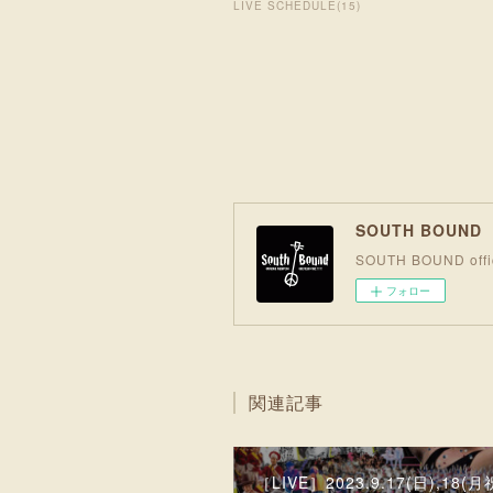
LIVE SCHEDULE
(
15
)
SOUTH BOUN
SOUTH BOUND offic
フォロー
関連記事
［LIVE］2023.9.17(日),18(月