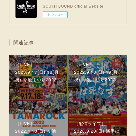
SOUTH BOUND official website
フォロー
関連記事
［LIVE］
［LIVE］
2023.9.17(日),18(月
2022.9.18(日),19(月
祝) 今池まつり2023
祝) 今池まつり2022
［LIVE］
［配信ライブ］
2022.4.10(日) 今池
2020.9.20(日) 勝手に