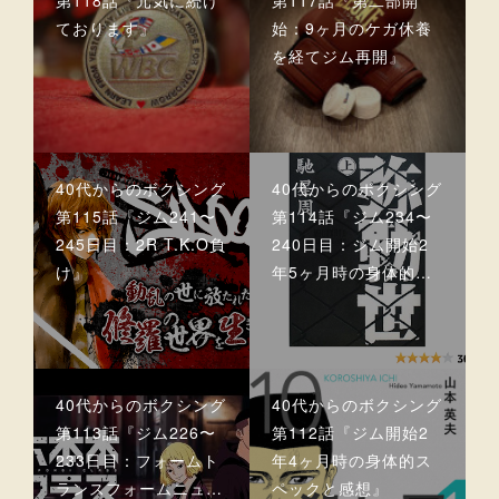
第118話『元気に続け
第117話『第二部開
ております』
始：9ヶ月のケガ休養
を経てジム再開』
40代からのボクシング
40代からのボクシング
第115話『ジム241〜
第114話『ジム234〜
245日目：2R T.K.O負
240日目：ジム開始2
け』
年5ヶ月時の身体的…
40代からのボクシング
40代からのボクシング
第113話『ジム226〜
第112話『ジム開始2
233日目：フォームト
年4ヶ月時の身体的ス
ランスフォームニュ…
ペックと感想』