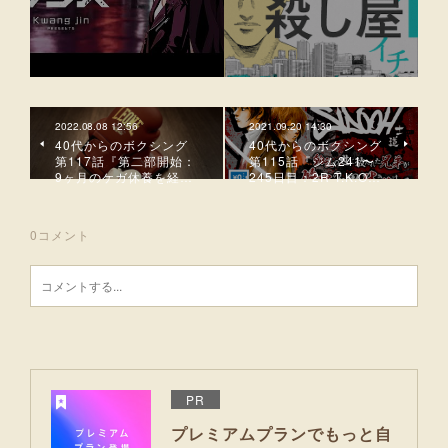
2022.08.08 12:56
2021.09.20 14:30
40代からのボクシング
40代からのボクシング
第117話『第二部開始：
第115話『ジム241〜
9ヶ月のケガ休養を経…
245日目：2R T.K.O…
0
コメント
PR
プレミアムプランでもっと自