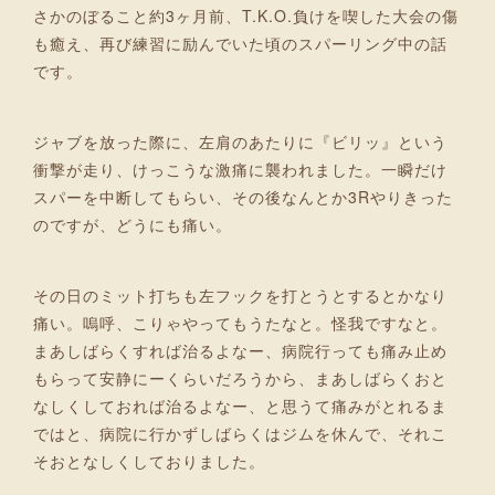
さかのぼること約3ヶ月前、T.K.O.負けを喫した大会の傷
も癒え、再び練習に励んでいた頃のスパーリング中の話
です。
ジャブを放った際に、左肩のあたりに『ビリッ』という
衝撃が走り、けっこうな激痛に襲われました。一瞬だけ
スパーを中断してもらい、その後なんとか3Rやりきった
のですが、どうにも痛い。
その日のミット打ちも左フックを打とうとするとかなり
痛い。嗚呼、こりゃやってもうたなと。怪我ですなと。
まあしばらくすれば治るよなー、病院行っても痛み止め
もらって安静にーくらいだろうから、まあしばらくおと
なしくしておれば治るよなー、と思うて痛みがとれるま
ではと、病院に行かずしばらくはジムを休んで、それこ
そおとなしくしておりました。