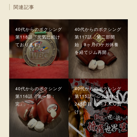
関連記事
40代からのボクシング
40代からのボクシング
第118話『元気に続け
第117話『第二部開
ております』
始：9ヶ月のケガ休養
を経てジム再開』
40代からのボクシング
40代からのボクシング
第116話『第一部：
第115話『ジム241〜
完』
245日目：2R T.K.O負
け』