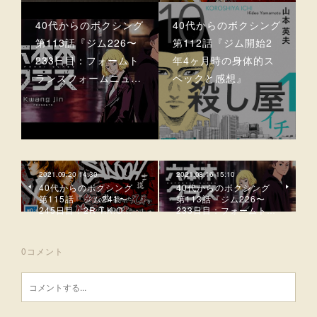
40代からのボクシング
40代からのボクシング
第113話『ジム226〜
第112話『ジム開始2
233日目：フォームト
年4ヶ月時の身体的ス
ランスフォームニュ…
ペックと感想』
2021.09.20 14:30
2021.08.16 15:10
40代からのボクシング
40代からのボクシング
第115話『ジム241〜
第113話『ジム226〜
245日目：2R T.K.O…
233日目：フォームト…
0
コメント