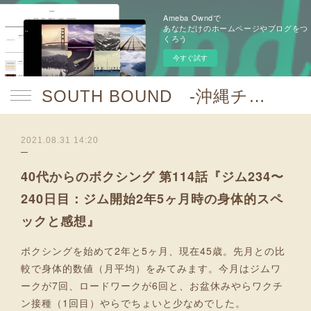
Ameba Owndで
あなただけのホームページやブログをつ
くろう
今すぐ試す
SOUTH BOUND -沖縄チャンプルお囃子コア-
2021.08.31 14:20
40代からのボクシング 第114話『ジム234〜
240日目：ジム開始2年5ヶ月時の身体的スペ
ックと感想』
ボクシングを始めて2年と5ヶ月、現在45歳。先月との比
較で身体的数値（月平均）をみてみます。今月はジムワ
ークが7回、ロードワークが6回と、お盆休みやらワクチ
ン接種（1回目）やらでちょいと少なめでした。