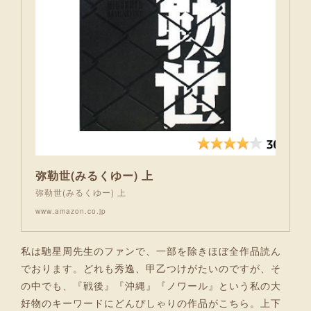
弥勒世(みるくゆー) 上
弥勒世(みるくゆー) 上
www.amazon.co.jp
私は馳星周先生のファンで、一部を除きほぼ全作品読ん
でおります。どれも秀逸、甲乙つけがたいのですが、そ
の中でも、『戦後』『沖縄』『ノワール』という私の大
好物のキーワードにどんぴしゃりの作品がこちら。上下