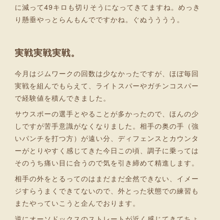
に減って49キロも切りそうになってきてますね。めっき
り懸垂やっとらんもんでですかね。ぐぬうううう。
実戦実戦実戦。
今月はジムワークの回数は少なかったですが、ほぼ毎回
実戦を組んでもらえて、ライトスパーやガチンコスパー
で経験値を積んできました。
サウスポーの選手とやることが多かったので、ほんの少
しですが苦手意識がなくなりました。相手の奥の手（強
いパンチを打つ方）が遠い分、ディフェンスとカウンタ
ーがとりやすく感じてきた今日この頃、調子に乗っては
そのうち痛い目に合うので気を引き締めて精進します。
相手の外をとるってのはまだまだ全然できない、イメー
ジすらうまくできてないので、外とった状態での練習も
またやっていこうと企んでおります。
逆にオーソドックスのストレートが近く感じてきてちょ